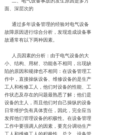
二、电气设备事故的发生原因是多方
面、深层次的
通过多年设备管理的经验对电气设备
故障原因进行综合分析，发现造成设备事
故通常有以下两种因素。
人员因素的分析：由于电气设备的大
小、结构、用材、功能各不相同，出现缺
陷的原因和规律也不相同：在设备管理工
作中，直接操纵设备、维修设备的是生产
工人和检修工人，他们对设备的性能、工
作状态及存在的问题最熟悉了解；他们是
设备的主人，而且他们对自己操纵的设备
日常维护负有具体责任，因此，完全应当
发挥他们管理设备的积极性。在设备管理
工作中要强调人的因素，要充分调动生产
工人和维修工人的积极性。总之，设备管