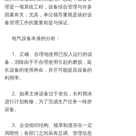
理是一项系统工程，设备综合管理与许多
因素有关；尤其，单位领导重视是搞好设
备管理工作的重要前提与保证。
电气设备本身的分析：
1、正确、合理地使用已投入运行的设
备，消除由于不合理使用引起的磨损，延
长设备的使用寿命，并尽可能提高设备的
利用率。
2、如果主体设备过于老化，长时期未
进行计划检修，为了完成生产任务一味拼
设备。
3、企业组织结构、规章制度存在一定
局限性；各部门之间虽有总调、管理信息