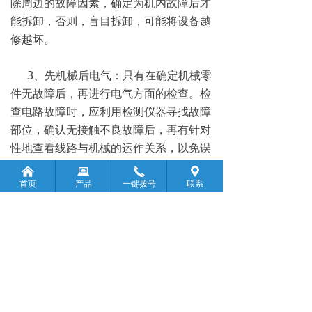
除周边的故障因素，确定为机内故障后才
能拆卸，否则，盲目拆卸，可能将设备越
修越坏。
3、先机械后电气：只有在确定机械零
件无故障后，再进行电气方面的检查。检
查电路故障时，应利用检测仪器寻找故障
部位，确认无接触不良故障后，再有针对
性地查看线路与机械的运作关系，以免误
判。
낀
뀵
끅
끇
首页
产品
一键拨号
联系
4、先静态后动态：在设备未通电时，
判断电气设备按钮、接触器、热继电器以
及保险丝的坏，从而判定故障的所在。通
电试验，听其声、测参、判断故障，最后
进行维修。
5、先清洁后维修：对污染较重的电气