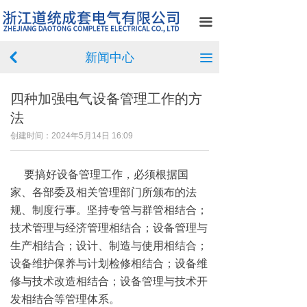
首页
끀
关于我们
新闻中心
낒
끀
产品中心
四种加强电气设备管理工作的方
新闻中心
法
案例展示
创建时间：
2024年5月14日
16:09
荣誉资质
要搞好设备管理工作，必须根据国
家、各部委及相关管理部门所颁布的法
在线留言
规、制度行事。坚持专管与群管相结合；
联系我们
技术管理与经济管理相结合；设备管理与
生产相结合；设计、制造与使用相结合；
设备维护保养与计划检修相结合；设备维
修与技术改造相结合；设备管理与技术开
发相结合等管理体系。