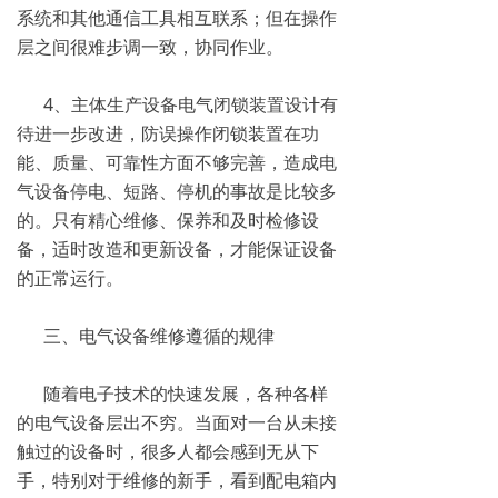
系统和其他通信工具相互联系；但在操作
层之间很难步调一致，协同作业。
4、主体生产设备电气闭锁装置设计有
待进一步改进，防误操作闭锁装置在功
能、质量、可靠性方面不够完善，造成电
气设备停电、短路、停机的事故是比较多
的。只有精心维修、保养和及时检修设
备，适时改造和更新设备，才能保证设备
的正常运行。
三、电气设备维修遵循的规律
随着电子技术的快速发展，各种各样
的电气设备层出不穷。当面对一台从未接
触过的设备时，很多人都会感到无从下
手，特别对于维修的新手，看到配电箱内